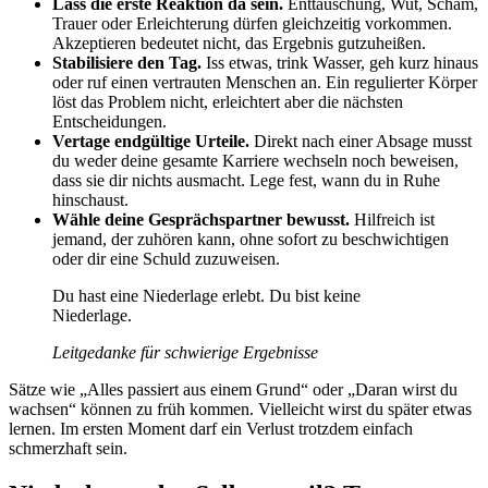
Lass die erste Reaktion da sein.
Enttäuschung, Wut, Scham,
Trauer oder Erleichterung dürfen gleichzeitig vorkommen.
Akzeptieren bedeutet nicht, das Ergebnis gutzuheißen.
Stabilisiere den Tag.
Iss etwas, trink Wasser, geh kurz hinaus
oder ruf einen vertrauten Menschen an. Ein regulierter Körper
löst das Problem nicht, erleichtert aber die nächsten
Entscheidungen.
Vertage endgültige Urteile.
Direkt nach einer Absage musst
du weder deine gesamte Karriere wechseln noch beweisen,
dass sie dir nichts ausmacht. Lege fest, wann du in Ruhe
hinschaust.
Wähle deine Gesprächspartner bewusst.
Hilfreich ist
jemand, der zuhören kann, ohne sofort zu beschwichtigen
oder dir eine Schuld zuzuweisen.
Du hast eine Niederlage erlebt. Du bist keine
Niederlage.
Leitgedanke für schwierige Ergebnisse
Sätze wie „Alles passiert aus einem Grund“ oder „Daran wirst du
wachsen“ können zu früh kommen. Vielleicht wirst du später etwas
lernen. Im ersten Moment darf ein Verlust trotzdem einfach
schmerzhaft sein.