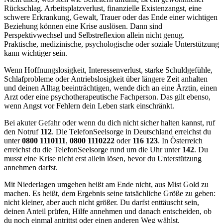
Rückschlag. Arbeitsplatzverlust, finanzielle Existenzangst, eine
schwere Erkrankung, Gewalt, Trauer oder das Ende einer wichtigen
Beziehung können eine Krise auslösen. Dann sind
Perspektivwechsel und Selbstreflexion allein nicht genug.
Praktische, medizinische, psychologische oder soziale Unterstützung
kann wichtiger sein.
Wenn Hoffnungslosigkeit, Interessenverlust, starke Schuldgefühle,
Schlafprobleme oder Antriebslosigkeit über längere Zeit anhalten
und deinen Alltag beeinträchtigen, wende dich an eine Ärztin, einen
Arzt oder eine psychotherapeutische Fachperson. Das gilt ebenso,
wenn Angst vor Fehlern dein Leben stark einschränkt.
Bei akuter Gefahr oder wenn du dich nicht sicher halten kannst, ruf
den Notruf
112
. Die TelefonSeelsorge in Deutschland erreichst du
unter
0800 1110111
,
0800 1110222
oder
116 123
. In Österreich
erreichst du die TelefonSeelsorge rund um die Uhr unter
142
. Du
musst eine Krise nicht erst allein lösen, bevor du Unterstützung
annehmen darfst.
Mit Niederlagen umgehen heißt am Ende nicht, aus Mist Gold zu
machen. Es heißt, dem Ergebnis seine tatsächliche Größe zu geben:
nicht kleiner, aber auch nicht größer. Du darfst enttäuscht sein,
deinen Anteil prüfen, Hilfe annehmen und danach entscheiden, ob
du noch einmal antrittst oder einen anderen Weg wählst.