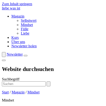
Zum Inhalt springen
liebe was ist
Magazin
Selbstwert
Mindset
Fülle
Liebe
Kurs
Über uns
Newsletter holen
Newsletter
Website durchsuchen
Suchbegriff
Start
/
Magazin
/
Mindset
Mindset