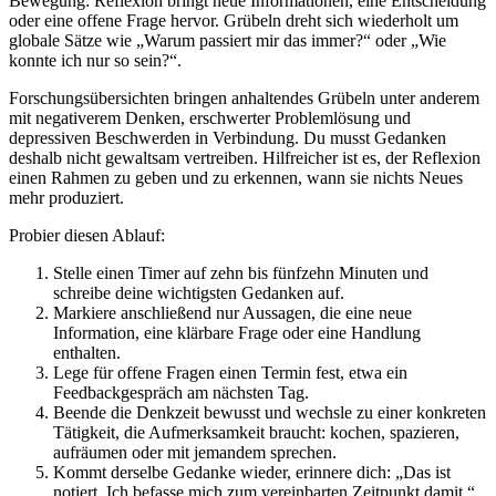
Bewegung: Reflexion bringt neue Informationen, eine Entscheidung
oder eine offene Frage hervor. Grübeln dreht sich wiederholt um
globale Sätze wie „Warum passiert mir das immer?“ oder „Wie
konnte ich nur so sein?“.
Forschungsübersichten bringen anhaltendes Grübeln unter anderem
mit negativerem Denken, erschwerter Problemlösung und
depressiven Beschwerden in Verbindung. Du musst Gedanken
deshalb nicht gewaltsam vertreiben. Hilfreicher ist es, der Reflexion
einen Rahmen zu geben und zu erkennen, wann sie nichts Neues
mehr produziert.
Probier diesen Ablauf:
Stelle einen Timer auf zehn bis fünfzehn Minuten und
schreibe deine wichtigsten Gedanken auf.
Markiere anschließend nur Aussagen, die eine neue
Information, eine klärbare Frage oder eine Handlung
enthalten.
Lege für offene Fragen einen Termin fest, etwa ein
Feedbackgespräch am nächsten Tag.
Beende die Denkzeit bewusst und wechsle zu einer konkreten
Tätigkeit, die Aufmerksamkeit braucht: kochen, spazieren,
aufräumen oder mit jemandem sprechen.
Kommt derselbe Gedanke wieder, erinnere dich: „Das ist
notiert. Ich befasse mich zum vereinbarten Zeitpunkt damit.“