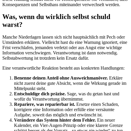
Konsequenzen und Selbsthass miteinander verwechselt werden.
Was, wenn du wirklich selbst schuld
warst?
Manche Niederlagen lassen sich nicht hauptsächlich mit Pech oder
Umständen erklären. Vielleicht hast du eine Warnung ignoriert, eine
Frist verschlafen, jemanden verletzt oder aus Angst eine wichtige
Information verschwiegen. Verantwortung ist dann notwendig.
Selbstabwertung ist trotzdem kein Ersatz dafür.
Eine verantwortliche Reaktion besteht aus konkreten Handlungen:
Benenne deinen Anteil ohne Ausweichmanöver.
Erkläre
nicht zuerst deine gute Absicht, wenn die Wirkung gerade im
Mittelpunkt steht.
Entschuldige dich präzise.
Sage, was du getan hast und
wofür du Verantwortung übernimmst.
Repariere, was reparierbar ist.
Ersetze einen Schaden,
korrigiere eine Information oder erfülle eine versäumte
Aufgabe, soweit das möglich und erwünscht ist.
Verändere das System hinter dem Fehler.
Ein neuer
Kalender, ein Vier-Augen-Prinzip oder eine klarere Grenze
schützt besser als der Vorsatz, „so etwas nie wieder“ zu tun.