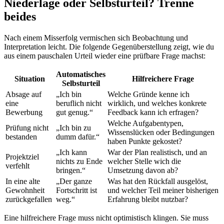
Niederlage oder Selbsturteil? Trenne
beides
Nach einem Misserfolg vermischen sich Beobachtung und
Interpretation leicht. Die folgende Gegenüberstellung zeigt, wie du
aus einem pauschalen Urteil wieder eine prüfbare Frage machst:
Automatisches
Situation
Hilfreichere Frage
Selbsturteil
Absage auf
„Ich bin
Welche Gründe kenne ich
eine
beruflich nicht
wirklich, und welches konkrete
Bewerbung
gut genug.“
Feedback kann ich erfragen?
Welche Aufgabentypen,
Prüfung nicht
„Ich bin zu
Wissenslücken oder Bedingungen
bestanden
dumm dafür.“
haben Punkte gekostet?
„Ich kann
War der Plan realistisch, und an
Projektziel
nichts zu Ende
welcher Stelle wich die
verfehlt
bringen.“
Umsetzung davon ab?
In eine alte
„Der ganze
Was hat den Rückfall ausgelöst,
Gewohnheit
Fortschritt ist
und welcher Teil meiner bisherigen
zurückgefallen
weg.“
Erfahrung bleibt nutzbar?
Eine hilfreichere Frage muss nicht optimistisch klingen. Sie muss