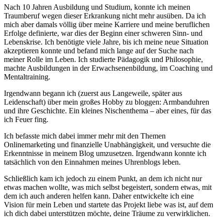
Nach 10 Jahren Ausbildung und Studium, konnte ich meinen
Traumberuf wegen dieser Erkrankung nicht mehr ausüben. Da ich
mich aber damals völlig über meine Karriere und meine beruflichen
Erfolge definierte, war dies der Beginn einer schweren Sinn- und
Lebenskrise. Ich benötigte viele Jahre, bis ich meine neue Situation
akzeptieren konnte und befand mich lange auf der Suche nach
meiner Rolle im Leben. Ich studierte Pädagogik und Philosophie,
machte Ausbildungen in der Erwachsenenbildung, im Coaching und
Mentaltraining.
Irgendwann begann ich (zuerst aus Langeweile, später aus
Leidenschaft) über mein großes Hobby zu bloggen: Armbanduhren
und ihre Geschichte. Ein kleines Nischenthema – aber eines, für das
ich Feuer fing.
Ich befasste mich dabei immer mehr mit den Themen
Onlinemarketing und finanzielle Unabhängigkeit, und versuchte die
Erkenntnisse in meinem Blog umzusetzen. Irgendwann konnte ich
tatsächlich von den Einnahmen meines Uhrenblogs leben.
Schließlich kam ich jedoch zu einem Punkt, an dem ich nicht nur
etwas machen wollte, was mich selbst begeistert, sondern etwas, mit
dem ich auch anderen helfen kann. Daher entwickelte ich eine
Vision für mein Leben und startete das Projekt
liebe was ist
, auf dem
ich dich dabei unterstützen möchte, deine Träume zu verwirklichen.