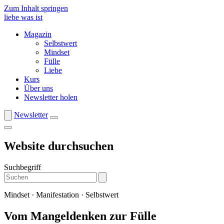
Zum Inhalt springen
liebe was ist
Magazin
Selbstwert
Mindset
Fülle
Liebe
Kurs
Über uns
Newsletter holen
Newsletter
Website durchsuchen
Suchbegriff
Mindset · Manifestation · Selbstwert
Vom Mangel­denken zur Fülle